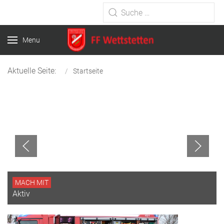
Type 2 or more characters for
results.
Menu
Aktuelle Seite:
Startseite
MACH MIT
Aktiv