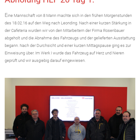
E
ine Mannschaft von 8 Mann machte sich in den frühen Morgenstunden
des 18.02.16 auf den Weg nach Leonding. Nach einer kurzen Stärkung in
der Cafeteria wurden wir von den Mitarbeitern der Firma Rosenbauer
abgeholt und die Abnahme des Fahrzeugs und der gelieferten Ausstattung
begann. Nach der Durchsicht und einer kurzen Mittagspause ging es zur
Einweisung über. Im Werk I wurde das Fahrzeug auf Herz und Nieren
geprüft und wir ausgiebig darauf eingewiesen.