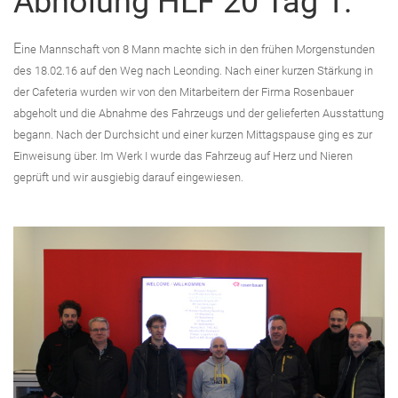
Abholung HLF 20 Tag 1.
E
ine Mannschaft von 8 Mann machte sich in den frühen Morgenstunden
des 18.02.16 auf den Weg nach Leonding. Nach einer kurzen Stärkung in
der Cafeteria wurden wir von den Mitarbeitern der Firma Rosenbauer
abgeholt und die Abnahme des Fahrzeugs und der gelieferten Ausstattung
begann. Nach der Durchsicht und einer kurzen Mittagspause ging es zur
Einweisung über. Im Werk I wurde das Fahrzeug auf Herz und Nieren
geprüft und wir ausgiebig darauf eingewiesen.