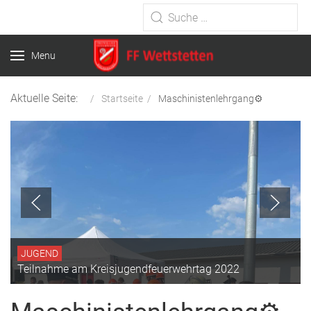
Type 2 or more characters for
results.
Menu
Aktuelle Seite:
Startseite
Maschinistenlehrgang⚙️
JUGEND
Teilnahme am Kreisjugendfeuerwehrtag 2022