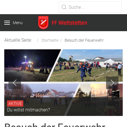
Type 2 or more characters for
results.
Menu
Aktuelle Seite:
Startseite
Besuch der Feuerwehr
AKTIVE
Du willst mitmachen?