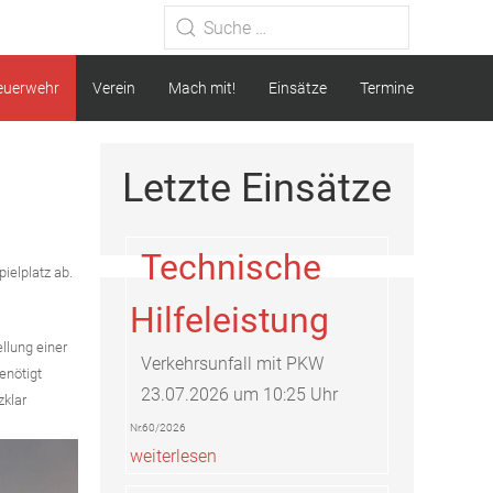
Type 2 or more characters for
results.
euerwehr
Verein
Mach mit!
Einsätze
Termine
Letzte Einsätze
Technische
elplatz ab.
Hilfeleistung
llung einer
Verkehrsunfall mit PKW
enötigt
23.07.2026 um 10:25 Uhr
klar
Nr.60/2026
weiterlesen