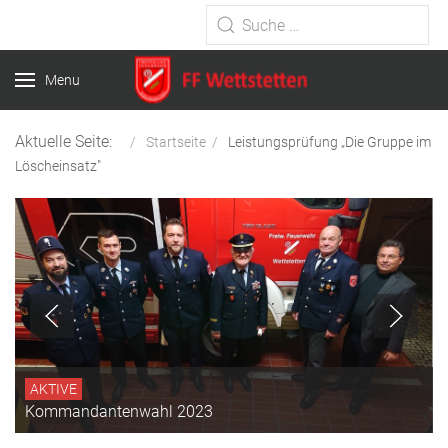
Type 2 or more characters for
results.
Menu
Aktuelle Seite:
Startseite
Leistungsprüfung „Die Gruppe im
Löscheinsatz"
AKTIVE
Kommandantenwahl 2023