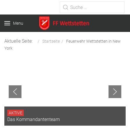
Type 2 or more characters for
results.
Menu
Aktuelle Seite:
Startseite
Feuerwehr Wettstetten in New
York
AKTIVE
Das Kommandantenteam