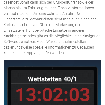
gesendet.Somit kann sich der Gruppenführer sowie der
Maschinist Im Fahrzeug mit den Einsatz Informationen
vertraut machen. Um eine optimale Anfahrt Der
Einsatzstelle zu gewährleisten sieht man auch hier einen
Kartenausschnitt von Oben mit Markierung der
Einsatzstelle. Für überörtliche Einsätze in anderen
Nachbargemeinden gibt es die Möglichkeit eine Navigation
Software zu nutzen. Auch Wasserentnahmestellen
beziehungsweise spezielle Informationen zu Gebäuden
können in der App abgerufen werden.