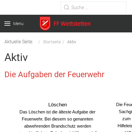
Type 2 or more characters for
results.
Menu
Aktuelle Seite:
Startseite
Aktiv
Aktiv
Die Aufgaben der Feuerwehr
Löschen
Die Feu
Sachgü
Das Löschen ist die älteste Aufgabe der
zum 
Feuerwehr. Bei diesem so genannten
Hilfele
abwehrenden Brandschutz werden