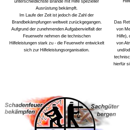
Hil
unterschiedlichste Brände mit Hilfe spezieller
Ausrüstung bekämpft.
Im Laufe der Zeit ist jedoch die Zahl der
Brandbekämpfungen weltweit zurückgegangen.
Das Rett
Aufgrund der zunehmenden Aufgabenvielfalt der
von Me
Feuerwehr nehmen die technischen
Hilfe),
Hilfeleistungen stark zu - die Feuerwehr entwickelt
von Atm
sich zur Hilfeleistungsorganisation.
und/od
technis
hierfür 