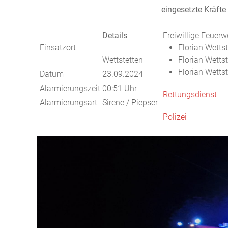
eingesetzte Kräfte
Details
Freiwillige Feuerw
Einsatzort
Florian Wetts
Wettstetten
Florian Wetts
Florian Wetts
Datum
23.09.2024
Alarmierungszeit
00:51 Uhr
Rettungsdienst
Alarmierungsart
Sirene / Piepser
Polizei