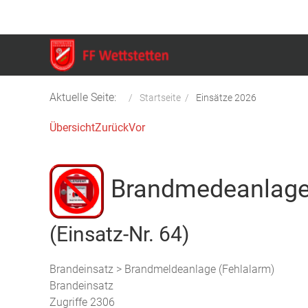
Aktuelle Seite:
Startseite
Einsätze 2026
Übersicht
Zurück
Vor
Brandmedeanlag
(Einsatz-Nr. 64)
Brandeinsatz > Brandmeldeanlage (Fehlalarm)
Brandeinsatz
Zugriffe 2306