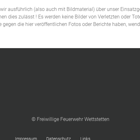
n wir ausführlich (also auch mit Bildmaterial) über unser Einsatz
n dies zulässt ! Es werden keine Bilder von Verletzten oder Tot
de gegen die hier veröffentlichen Fotos oder Berichte haben, wen
© Freiwillige Feuerwehr Wettstetten
Impressum
Datenschutz
Links