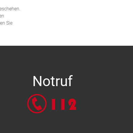
geschehen.
en
den Sie
Notruf