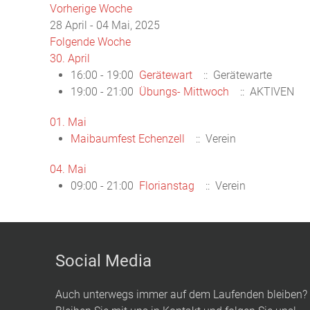
Vorherige Woche
28 April - 04 Mai, 2025
Folgende Woche
30. April
16:00 - 19:00
Gerätewart
:: Gerätewarte
19:00 - 21:00
Übungs- Mittwoch
:: AKTIVEN
01. Mai
Maibaumfest Echenzell
:: Verein
04. Mai
09:00 - 21:00
Florianstag
:: Verein
Social Media
Auch unterwegs immer auf dem Laufenden bleiben?