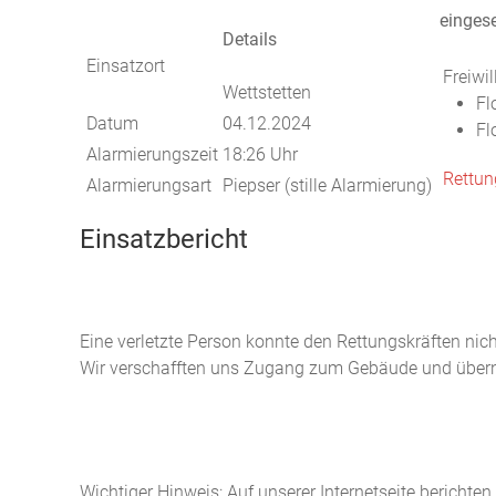
eingese
Details
Einsatzort
Freiwi
Wettstetten
Fl
Datum
04.12.2024
Fl
Alarmierungszeit
18:26 Uhr
Rettun
Alarmierungsart
Piepser (stille Alarmierung)
Einsatzbericht
Eine verletzte Person konnte den Rettungskräften nich
Wir verschafften uns Zugang zum Gebäude und überna
Wichtiger Hinweis: Auf unserer Internetseite berichte