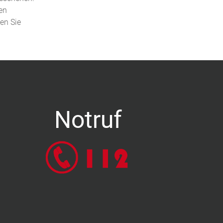
en
den Sie
Notruf