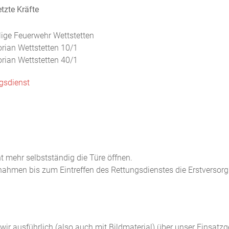
tzte Kräfte
llige Feuerwehr Wettstetten
orian Wettstetten 10/1
orian Wettstetten 40/1
gsdienst
t mehr selbstständig die Türe öffnen.
hmen bis zum Eintreffen des Rettungsdienstes die Erstversor
n wir ausführlich (also auch mit Bildmaterial) über unser Einsatz