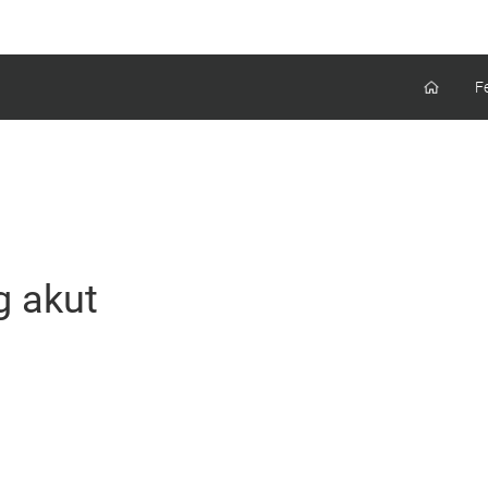
F
 akut