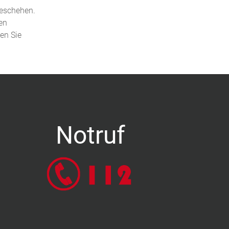
geschehen.
en
den Sie
Notruf