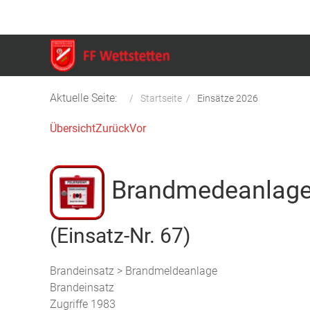
Aktuelle Seite:
Startseite
Einsätze 2026
Übersicht
Zurück
Vor
Brandmedeanlag
(Einsatz-Nr. 67)
Brandeinsatz > Brandmeldeanlage
Brandeinsatz
Zugriffe 1983