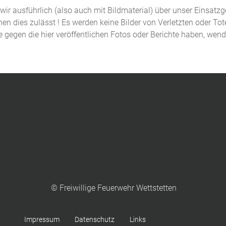
n wir ausführlich (also auch mit Bildmaterial) über unser Einsatz
n dies zulässt ! Es werden keine Bilder von Verletzten oder Tot
de gegen die hier veröffentlichen Fotos oder Berichte haben, wen
© Freiwillige Feuerwehr Wettstetten
Impressum
Datenschutz
Links