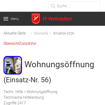
Type 2 or more characters for
results.
Menu
Aktuelle Seite:
Startseite
Einsätze 2026
Übersicht
Zurück
Vor
Wohnungsöffnung
(Einsatz-Nr. 56)
Techn. Hilfe > Wohnungsöffnung
Technische Hilfeleistung
Zugriffe 2417