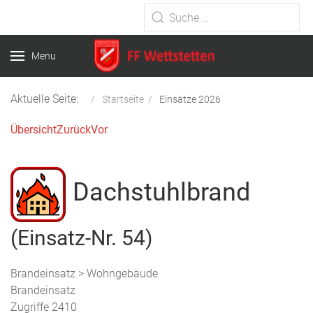
Type 2 or more characters for
results.
Menu
Aktuelle Seite:
Startseite
Einsätze 2026
Übersicht
Zurück
Vor
Dachstuhlbrand
(Einsatz-Nr. 54)
Brandeinsatz > Wohngebäude
Brandeinsatz
Zugriffe 2410