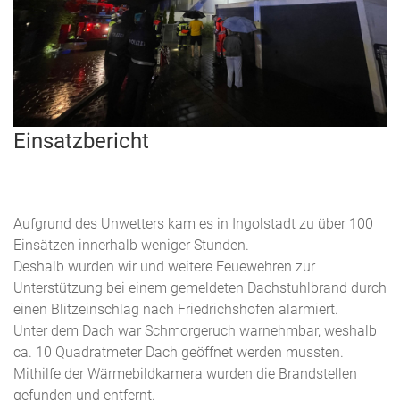
Einsatzbericht
Aufgrund des Unwetters kam es in Ingolstadt zu über 100
Einsätzen innerhalb weniger Stunden.
Deshalb wurden wir und weitere Feuewehren zur
Unterstützung bei einem gemeldeten Dachstuhlbrand durch
einen Blitzeinschlag nach Friedrichshofen alarmiert.
Unter dem Dach war Schmorgeruch warnehmbar, weshalb
ca. 10 Quadratmeter Dach geöffnet werden mussten.
Mithilfe der Wärmebildkamera wurden die Brandstellen
gefunden und entfernt.