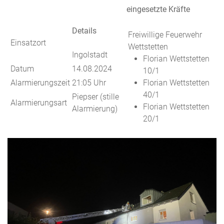
eingesetzte Kräfte
Details
Freiwillige Feuerwehr
Einsatzort
Wettstetten
Ingolstadt
Florian Wettstetten
Datum
14.08.2024
10/1
Alarmierungszeit
21:05 Uhr
Florian Wettstetten
40/1
Piepser (stille
Alarmierungsart
Florian Wettstetten
Alarmierung)
20/1