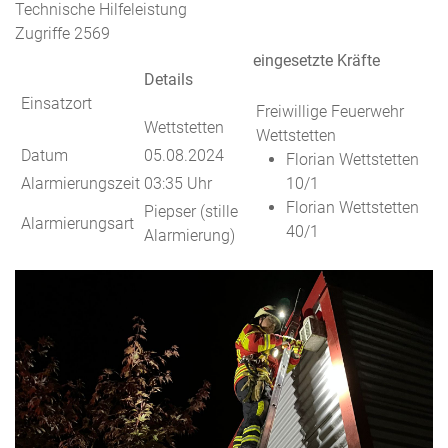
Technische Hilfeleistung
Zugriffe 2569
eingesetzte Kräfte
Details
Einsatzort
Freiwillige Feuerwehr
Wettstetten
Wettstetten
Datum
05.08.2024
Florian Wettstetten
Alarmierungszeit
03:35 Uhr
10/1
Florian Wettstetten
Piepser (stille
Alarmierungsart
40/1
Alarmierung)