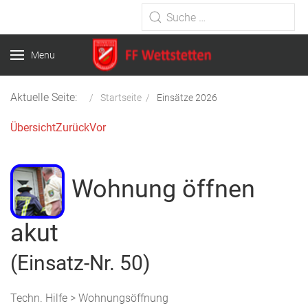
Type 2 or more characters for
results.
Menu
Aktuelle Seite:
Startseite
Einsätze 2026
Übersicht
Zurück
Vor
Wohnung öffnen
akut
(Einsatz-Nr. 50)
Techn. Hilfe > Wohnungsöffnung