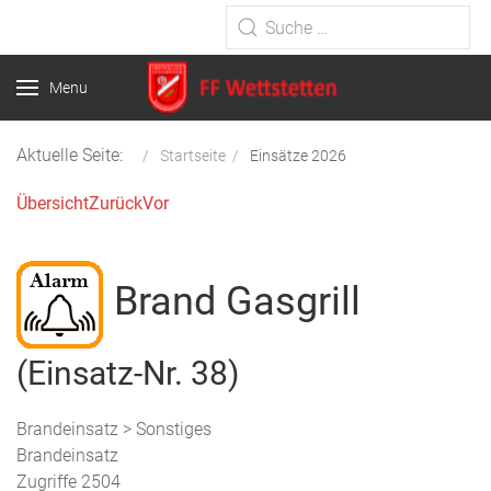
Type 2 or more characters for
results.
Menu
Aktuelle Seite:
Startseite
Einsätze 2026
Übersicht
Zurück
Vor
Brand Gasgrill
(Einsatz-Nr. 38)
Brandeinsatz > Sonstiges
Brandeinsatz
Zugriffe 2504