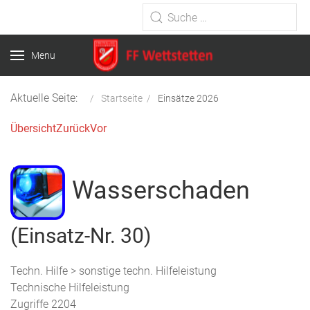
Type 2 or more characters for
results.
Menu
Aktuelle Seite:
Startseite
Einsätze 2026
Übersicht
Zurück
Vor
Wasserschaden
(Einsatz-Nr. 30)
Techn. Hilfe > sonstige techn. Hilfeleistung
Technische Hilfeleistung
Zugriffe 2204