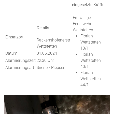
eingesetzte Kräfte
Freiwillige
Feuerwehr
Details
Wettstetten
Florian
Einsatzort
Rackertshofenerstr
Wettstetten
Wettstetten
10/1
Datum
01.06.2024
Florian
Alarmierungszeit
22:30 Uhr
Wettstetten
40/1
Alarmierungsart
Sirene / Piepser
Florian
Wettstetten
44/1