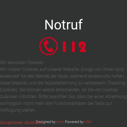
Notruf
Wir benutzen Cookies
Wir nutzen Cookies auf unserer Website. Einige von ihnen sind
essenziell für den Betrieb der Seite, während andere uns helfen,
diese Website und die Nutzererfahrung zu verbessern (Tracking
Cookies). Sie können selbst entscheiden, ob Sie die Cookies
zulassen möchten. Bitte beachten Sie, dass bei einer Ablehnung
womöglich nicht mehr alle Funktionalitäten der Seite zur
Verfügung stehen.
Designed by
sinci
Powered by
Ulkit
Akzeptieren
Ablehnen