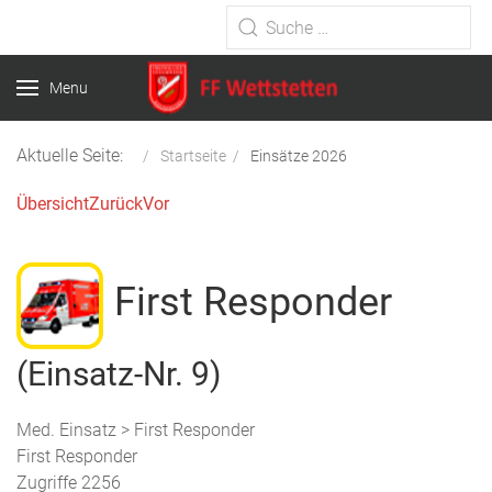
Type 2 or more characters for
results.
Menu
Aktuelle Seite:
Startseite
Einsätze 2026
Übersicht
Zurück
Vor
First Responder
(Einsatz-Nr. 9)
Med. Einsatz > First Responder
First Responder
Zugriffe 2256