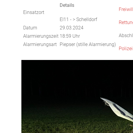
Details
Freiwi
Einsatzort
EI11 - > Schelldorf
Rettun
Datum
29.03.2024
Abschl
Alarmierungszeit
18:59 Uhr
Alarmierungsart
Piepser (stille Alarmierung)
Polizei