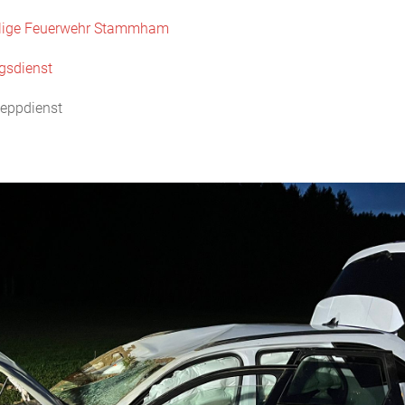
llige Feuerwehr Stammham
gsdienst
eppdienst