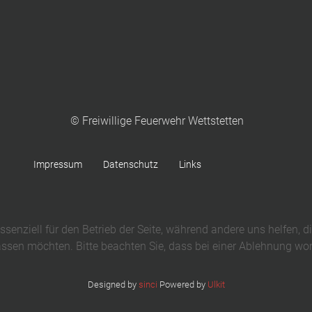
© Freiwillige Feuerwehr Wettstetten
Impressum
Datenschutz
Links
ssenziell für den Betrieb der Seite, während andere uns helfen, 
assen möchten. Bitte beachten Sie, dass bei einer Ablehnung wom
Designed by
sinci
Powered by
Ulkit