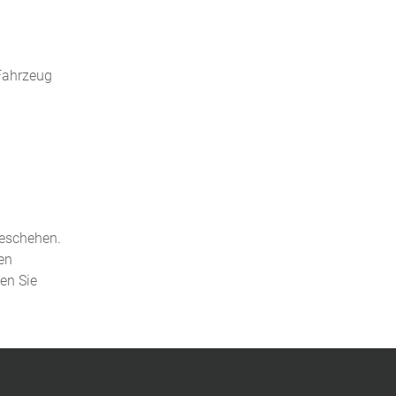
 Fahrzeug
geschehen.
en
den Sie