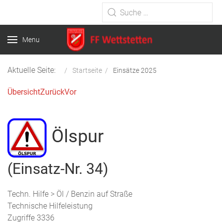
Type 2 or more characters for
results.
Menu
Aktuelle Seite:
Startseite
Einsätze 2025
Übersicht
Zurück
Vor
Ölspur
(Einsatz-Nr. 34)
Techn. Hilfe > Öl / Benzin auf Straße
Technische Hilfeleistung
Zugriffe 3336