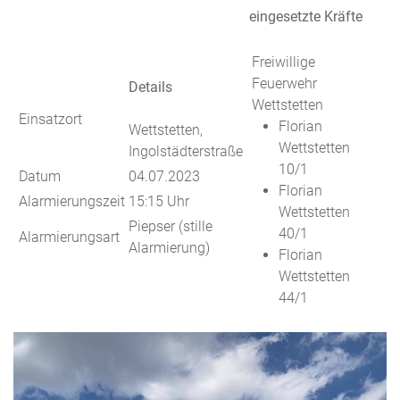
eingesetzte Kräfte
Freiwillige
Feuerwehr
Details
Wettstetten
Einsatzort
Florian
Wettstetten,
Wettstetten
Ingolstädterstraße
10/1
Datum
04.07.2023
Florian
Alarmierungszeit
15:15 Uhr
Wettstetten
Piepser (stille
40/1
Alarmierungsart
Alarmierung)
Florian
Wettstetten
44/1