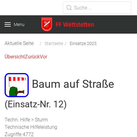
Type 2 or more characters for
results.
Menu
Aktuelle Seite:
Startseite
Einsätze 2025
Übersicht
Zurück
Vor
Baum auf Straße
(Einsatz-Nr. 12)
Techn. Hilfe > Sturm
Technische Hilfeleistung
Zugriffe 4772